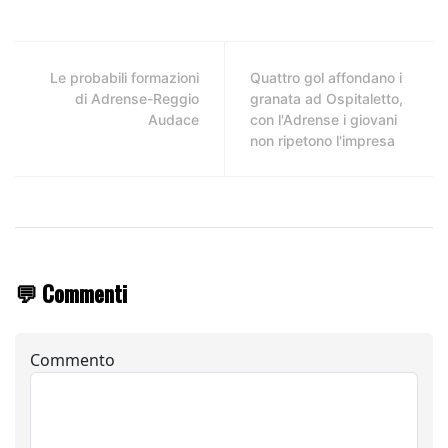
Le probabili formazioni
Quattro gol affondano i
di Adrense-Reggio
granata ad Ospitaletto,
Audace
con l'Adrense i giovani
non ripetono l'impresa
💬 Commenti