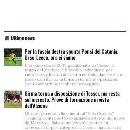
📰 Ultime news
Per la fascia destra spunta Ponsi del Catania.
Urso-Lecco, ora ci siamo
Il terzino classe 2001, già allenato da Tesser ai
tempi del Modena, è il profilo individuato per
rinforzare gli esterni. L'esterno italo-danese è a un
passo dal ritorno in bluceleste, ma le operazioni
con i lombardi potrebbero proseguire.
Girma torna a disposizione di Tesser, ma resta
sul mercato. Prove di formazione in vista
dell’Alcione
Ultimo giorno di allenamenti al "Villa Granata"
Training Centre sotto lo sguardo attento del nuovo
dg Marroccu. Sabato amichevole contro un
avversario di pari categoria a Cavola, ma non sarà