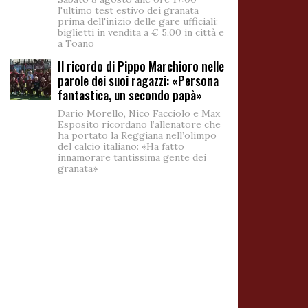
l'ultimo test estivo dei granata
prima dell'inizio delle gare ufficiali:
biglietti in vendita a € 5,00 in città e
a Toano
Il ricordo di Pippo Marchioro nelle
parole dei suoi ragazzi: «Persona
fantastica, un secondo papà»
Dario Morello, Nico Facciolo e Max
Esposito ricordano l’allenatore che
ha portato la Reggiana nell’olimpo
del calcio italiano: «Ha fatto
innamorare tantissima gente dei
granata»