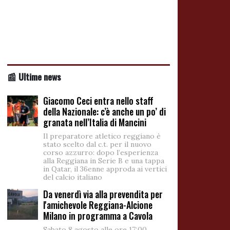
📰 Ultime news
Giacomo Ceci entra nello staff
della Nazionale: c’è anche un po’ di
granata nell’Italia di Mancini
Il preparatore atletico reggiano è
stato scelto dal c.t. per il nuovo
corso azzurro: dopo l’esperienza
alla Reggiana in Serie B e una tappa
in Qatar, il 36enne approda ai vertici
del calcio italiano
Da venerdì via alla prevendita per
l'amichevole Reggiana-Alcione
Milano in programma a Cavola
Sabato 8 agosto alle ore 17:00