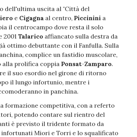
 dell'ultima uscita al "Città del
iero
e
Cigagna
al centro,
Piccinini
a
ia il centrocampo dove resta il solo
se 2001
Talarico
affiancato sulla destra da
ià ottimo debuttante con il Fanfulla. Sulla
anchina, complice un fastidio muscolare,
 alla prolifica coppia
Ponsat
-
Zamparo
.
e il suo esordio nel girone di ritorno
po il lungo infortunio, mentre i
accomoderanno in panchina.
na formazione competitiva, con a referto
tori, potendo contare sul rientro del
nti è previsto il tridente formato da
 infortunati Miori e Torri e lo squalificato