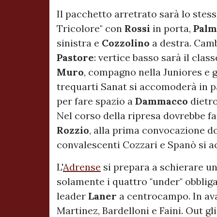
Il pacchetto arretrato sarà lo stesso
Tricolore" con
Rossi
in porta,
Palm
sinistra e
Cozzolino
a destra. Camb
Pastore
: vertice basso sarà il clas
Muro
, compagno nella Juniores e g
trequarti Sanat si accomoderà in p
per fare spazio a
Dammacco
dietro
Nel corso della ripresa dovrebbe far
Rozzio
, alla prima convocazione do
convalescenti Cozzari e Spanò si 
L'
Adrense
si prepara a schierare u
solamente i quattro "under" obbliga
leader
Laner
a centrocampo. In ava
Martinez, Bardelloni e Faini. Out gli