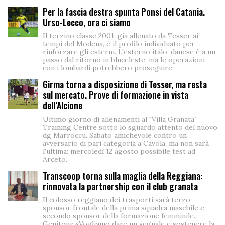
Per la fascia destra spunta Ponsi del Catania.
Urso-Lecco, ora ci siamo
Il terzino classe 2001, già allenato da Tesser ai
tempi del Modena, è il profilo individuato per
rinforzare gli esterni. L'esterno italo-danese è a un
passo dal ritorno in bluceleste, ma le operazioni
con i lombardi potrebbero proseguire.
Girma torna a disposizione di Tesser, ma resta
sul mercato. Prove di formazione in vista
dell’Alcione
Ultimo giorno di allenamenti al "Villa Granata"
Training Centre sotto lo sguardo attento del nuovo
dg Marroccu. Sabato amichevole contro un
avversario di pari categoria a Cavola, ma non sarà
l'ultima: mercoledì 12 agosto possibile test ad
Arceto.
Transcoop torna sulla maglia della Reggiana:
rinnovata la partnership con il club granata
Il colosso reggiano dei trasporti sarà terzo
sponsor frontale della prima squadra maschile e
secondo sponsor della formazione femminile.
Genitoni: «Vogliamo dare un segnale e sostenere la