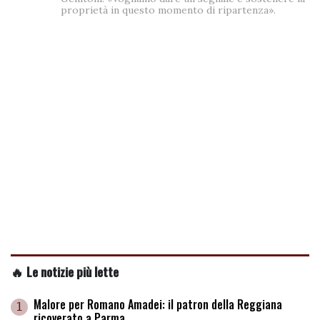
proprietà in questo momento di ripartenza».
🔥 Le notizie più lette
Malore per Romano Amadei: il patron della Reggiana
1
ricoverato a Parma