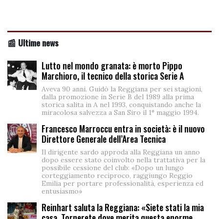
📰 Ultime news
Lutto nel mondo granata: è morto Pippo
Marchioro, il tecnico della storica Serie A
Aveva 90 anni. Guidò la Reggiana per sei stagioni,
dalla promozione in Serie B del 1989 alla prima
storica salita in A nel 1993, conquistando anche la
miracolosa salvezza a San Siro il 1° maggio 1994.
Francesco Marroccu entra in società: è il nuovo
Direttore Generale dell’Area Tecnica
Il dirigente sardo approda alla Reggiana un anno
dopo essere stato coinvolto nella trattativa per la
possibile cessione del club: «Dopo un lungo
corteggiamento reciproco, raggiungo Reggio
Emilia per portare professionalità, esperienza ed
entusiasmo»
Reinhart saluta la Reggiana: «Siete stati la mia
casa. Tornerete dove merita questa enorme