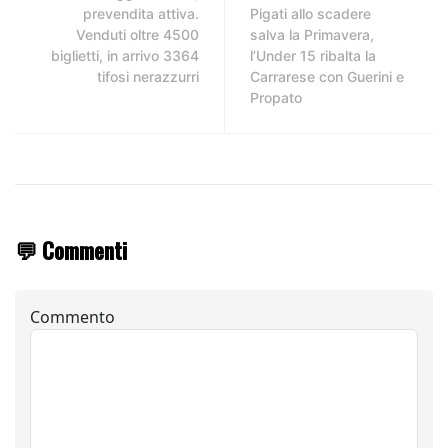
prevendita attiva.
Pigati allo scadere
Venduti oltre 4500
salva la Primavera,
biglietti, in arrivo 3364
l’Under 15 ribalta la
tifosi nerazzurri
Carrarese con Guerini e
Propato
💬 Commenti