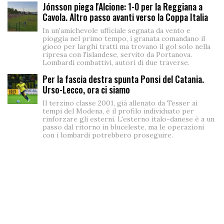
Jónsson piega l'Alcione: 1-0 per la Reggiana a
Cavola. Altro passo avanti verso la Coppa Italia
In un'amichevole ufficiale segnata da vento e
pioggia nel primo tempo, i granata comandano il
gioco per larghi tratti ma trovano il gol solo nella
ripresa con l'islandese, servito da Portanova.
Lombardi combattivi, autori di due traverse.
Per la fascia destra spunta Ponsi del Catania.
Urso-Lecco, ora ci siamo
Il terzino classe 2001, già allenato da Tesser ai
tempi del Modena, è il profilo individuato per
rinforzare gli esterni. L'esterno italo-danese è a un
passo dal ritorno in bluceleste, ma le operazioni
con i lombardi potrebbero proseguire.