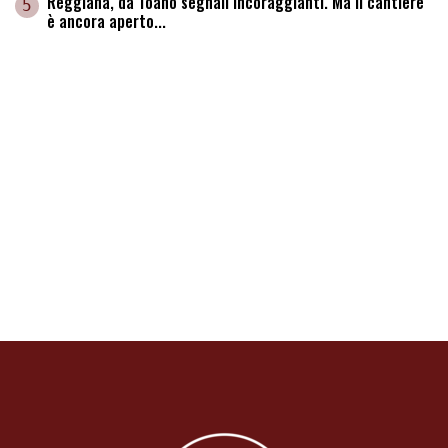
Reggiana, da Toano segnali incoraggianti. Ma il cantiere
5
è ancora aperto...