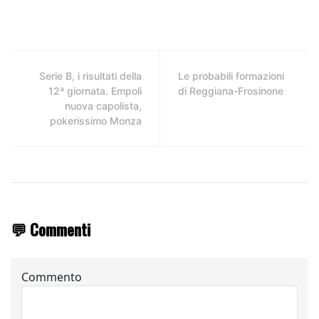
Serie B, i risultati della
Le probabili formazioni
12ª giornata. Empoli
di Reggiana-Frosinone
nuova capolista,
pokerissimo Monza
💬 Commenti