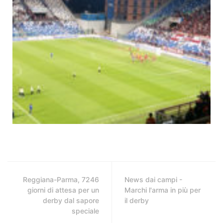
Reggiana-Parma, 7246
News dai campi -
giorni di attesa per un
Marchi l'arma in più per
derby dal sapore
il derby
speciale