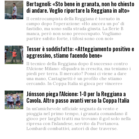
Bertagnoli: «Sto bene in granata, non ho chiesto
di andare. Voglio riportare la Reggiana in alto»
Il centrocampista della Reggiana è tornato in
campo dopo l'operazione: «Ho ancora un po' di
fastidio, ma sono sulla strada giusta. La Serie B
manca, però non sono preoccupato. Vogliamo
partire subito forte, i tifosi sono con noi»
Tesser è soddisfatto: «Atteggiamento positivo e
aggressivo, stiamo facendo bene»
Il tecnico della Reggiana dopo il successo contro
l'Alcione Milano: «Squadra in crescita, ma teniamo i
piedi per terra. Il mercato? Ponsi ci viene a dare
una mano, Castagnetti è un profilo che stiamo
cercando. In Coppa Italia si gioca per vincere»
Jónsson piega l'Alcione: 1-0 per la Reggiana a
Cavola. Altro passo avanti verso la Coppa Italia
In un'amichevole ufficiale segnata da vento e
pioggia nel primo tempo, i granata comandano il
gioco per larghi tratti ma trovano il gol solo nella
ripresa con l'islandese, servito da Portanova.
Lombardi combattivi, autori di due traverse.