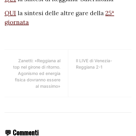
QUI
la sintesi delle altre gare della
25ª
giornata
Zanetti: «Reggiana al
Il LIVE di Venezia-
top nel girone di ritorno.
Reggiana 2-1
Agonismo ed energia
fisica dovranno essere
al massimo»
💬 Commenti