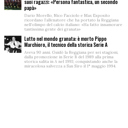
suoi ragazzi: «Persona fantastica, un secondo
papà»
Dario Morello, Nico Facciolo e Max Esposito
ricordano l’allenatore che ha portato la Reggiana
nell’olimpo del calcio italiano: «Ha fatto innamorare
tantissima gente dei granata»
Lutto nel mondo granata: è morto Pippo
Marchioro, il tecnico della storica Serie A
Aveva 90 anni. Guidò la Reggiana per sei stagioni,
dalla promozione in Serie B del 1989 alla prima
storica salita in A nel 1993, conquistando anche la
miracolosa salvezza a San Siro il 1° maggio 1994.