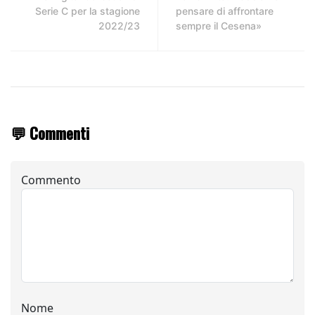
Serie C per la stagione
pensare di affrontare
2022/23
sempre il Cesena»
💬 Commenti