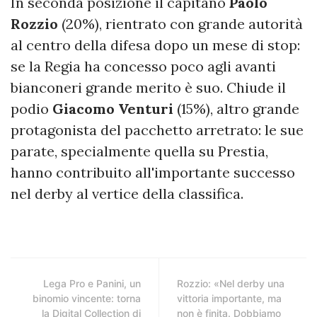
In seconda posizione il capitano
Paolo
Rozzio
(20%), rientrato con grande autorità
al centro della difesa dopo un mese di stop:
se la Regia ha concesso poco agli avanti
bianconeri grande merito è suo. Chiude il
podio
Giacomo Venturi
(15%), altro grande
protagonista del pacchetto arretrato: le sue
parate, specialmente quella su Prestia,
hanno contribuito all'importante successo
nel derby al vertice della classifica.
Lega Pro e Panini, un
Rozzio: «Nel derby una
binomio vincente: torna
vittoria importante, ma
la Digital Collection di
non è finita. Dobbiamo