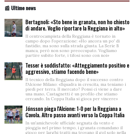
📰 Ultime news
Bertagnoli: «Sto bene in granata, non ho chiesto
di andare. Voglio riportare la Reggiana in alto»
Il centrocampista della Reggiana è tornato in
campo dopo l'operazione: «Ho ancora un po' di
fastidio, ma sono sulla strada giusta. La Serie B
manca, però non sono preoccupato. Vogliamo
partire subito forte, i tifosi sono con noi»
Tesser è soddisfatto: «Atteggiamento positivo e
aggressivo, stiamo facendo bene»
Il tecnico della Reggiana dopo il successo contro
l'Alcione Milano: «Squadra in crescita, ma teniamo i
piedi per terra. Il mercato? Ponsi ci viene a dare
una mano, Castagnetti è un profilo che stiamo
cercando. In Coppa Italia si gioca per vincere»
Jónsson piega l'Alcione: 1-0 per la Reggiana a
Cavola. Altro passo avanti verso la Coppa Italia
In un'amichevole ufficiale segnata da vento e
pioggia nel primo tempo, i granata comandano il
gioco per larghi tratti ma trovano il gol solo nella