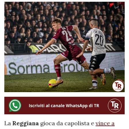
La
Reggiana
gioca da capolista e
vince a