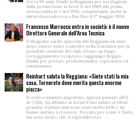
Aveva 90 anni. Guidò la Reggiana per sei stagioni,
dalla promozione in Serie B del 1989 alla prima
storica salita in A nel 1993, conquistando anche la
miracolosa salvezza a San Siro il 1° maggio 1994.
Francesco Marroccu entra in società: è il nuovo
Direttore Generale dell’Area Tecnica
Il dirigente sardo approda alla Reggiana un anno
dopo essere stato coinvolto nella trattativa per la
possibile cessione del club: «Dopo un lungo
corteggiamento reciproco, raggiungo Reggio
Emilia per portare professionalità, esperienza ed
entusiasmo»
Reinhart saluta la Reggiana: «Siete stati la mia
casa. Tornerete dove merita questa enorme
piazza»
Il centrocampista argentino, appena passato all'U
de Chile, ha affidato ai social il suo saluto ai tifosi
granata: «Questi anni sono stati molto belli e mi
hanno aiutato a crescere. Peccato per come è finita,
ma sono sicuro che vi riprenderete»