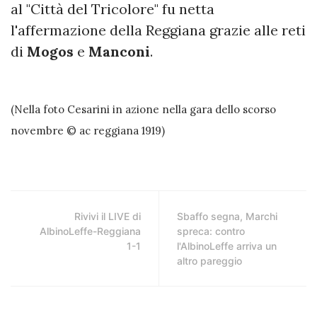
al "Città del Tricolore" fu netta
l'affermazione della Reggiana grazie alle reti
di
Mogos
e
Manconi
.
(Nella foto Cesarini in azione nella gara dello scorso
novembre © ac reggiana 1919)
Rivivi il LIVE di
Sbaffo segna, Marchi
AlbinoLeffe-Reggiana
spreca: contro
1-1
l'AlbinoLeffe arriva un
altro pareggio