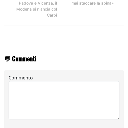
Padova e Vicenza, il
mai staccare la spina»
Modena si rilancia col
Carpi
💬 Commenti