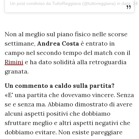
Un post condiviso da TuttoReggiana (@tuttoreggiana)
in data:
24 
Non al meglio sul piano fisico nelle scorse
settimane,
Andrea Costa
è entrato in
campo nel secondo tempo del match con il
Rimini
e ha dato solidità alla retroguardia
granata.
Un commento a caldo sulla partita?
«E' una partita che dovevamo vincere. Senza
se e senza ma. Abbiamo dimostrato di avere
alcuni aspetti positivi che dobbiamo
sfruttare meglio e altri aspetti negativi che
dobbiamo evitare. Non esiste pareggiare