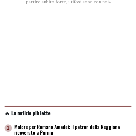
partire subito forte, i tifosi sono con noi»
🔥 Le notizie più lette
Malore per Romano Amadei: il patron della Reggiana
1
ricoverato a Parma