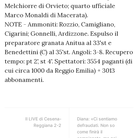
Melchiorre di Orvieto; quarto ufficiale
Marco Monaldi di Macerata).
NOTE - Ammoniti: Rozzio, Camigliano,
Cigarini; Gonnelli, Ardizzone. Espulso il
preparatore granata Anitua al 33'st e
Benedettini (C) al 35'st. Angoli: 3-8. Recupero
tempo: pt 2', st 4'. Spettatori: 3554 paganti (di
cui circa 1000 da Reggio Emilia) + 3013
abbonamenti.
Il LIVE di Cesena-
Diana: «Ci sentiamo
Reggiana 2-2
defraudati. Non so
come finirà il