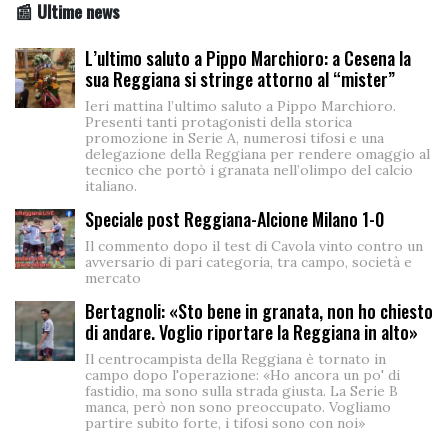
📰 Ultime news
L’ultimo saluto a Pippo Marchioro: a Cesena la
sua Reggiana si stringe attorno al “mister”
Ieri mattina l’ultimo saluto a Pippo Marchioro.
Presenti tanti protagonisti della storica
promozione in Serie A, numerosi tifosi e una
delegazione della Reggiana per rendere omaggio al
tecnico che portò i granata nell’olimpo del calcio
italiano.
Speciale post Reggiana-Alcione Milano 1-0
Il commento dopo il test di Cavola vinto contro un
avversario di pari categoria, tra campo, società e
mercato
Bertagnoli: «Sto bene in granata, non ho chiesto
di andare. Voglio riportare la Reggiana in alto»
Il centrocampista della Reggiana è tornato in
campo dopo l'operazione: «Ho ancora un po' di
fastidio, ma sono sulla strada giusta. La Serie B
manca, però non sono preoccupato. Vogliamo
partire subito forte, i tifosi sono con noi»