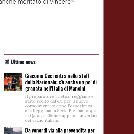
o anche meritato di vincere»
📰 Ultime news
Giacomo Ceci entra nello staff
della Nazionale: c’è anche un po’ di
granata nell’Italia di Mancini
Il preparatore atletico reggiano è
stato scelto dal c.t. per il nuovo
corso azzurro: dopo l’esperienza
alla Reggiana in Serie B e una tappa
in Qatar, il 36enne approda ai vertici
del calcio italiano
Da venerdì via alla prevendita per