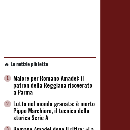
🔥 Le notizie più lette
Malore per Romano Amadei: il
1
patron della Reggiana ricoverato
a Parma
Lutto nel mondo granata: è morto
2
Pippo Marchioro, il tecnico della
storica Serie A
Romano Amadei dopo il ritiro: «La
3