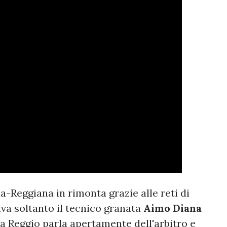
-Reggiana in rimonta grazie alle reti di
iva soltanto il tecnico granata
Aimo Diana
a Reggio parla apertamente dell'arbitro e