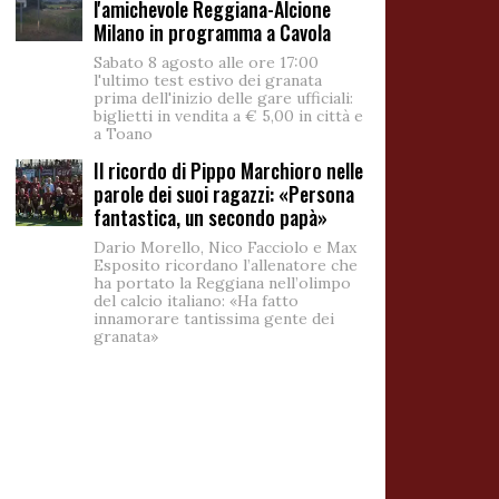
l'amichevole Reggiana-Alcione
Milano in programma a Cavola
Sabato 8 agosto alle ore 17:00
l'ultimo test estivo dei granata
prima dell'inizio delle gare ufficiali:
biglietti in vendita a € 5,00 in città e
a Toano
Il ricordo di Pippo Marchioro nelle
parole dei suoi ragazzi: «Persona
fantastica, un secondo papà»
Dario Morello, Nico Facciolo e Max
Esposito ricordano l’allenatore che
ha portato la Reggiana nell’olimpo
del calcio italiano: «Ha fatto
innamorare tantissima gente dei
granata»