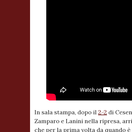
In sala stampa, dopo il
2-2
di Cesena
Zamparo e Lanini nella ripresa, arr
che per la prima volta da quando è 