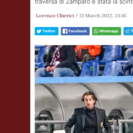
traversa di Zamparo è stata la scint
Lorenzo Chierici
21 March 2022, 23:45
/
Twitter
Facebook
Whatsapp