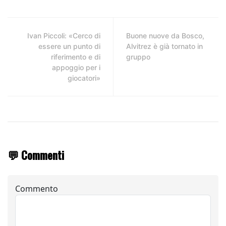
Ivan Piccoli: «Cerco di
Buone nuove da Bosco,
essere un punto di
Alvitrez è già tornato in
riferimento e di
gruppo
appoggio per i
giocatori»
💬 Commenti