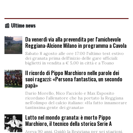
📰 Ultime news
Da venerdì via alla prevendita per l'amichevole
Reggiana-Alcione Milano in programma a Cavola
Sabato 8 agosto alle ore 17:00 l'ultimo test estivo
dei granata prima dell'inizio delle gare ufficiali:
biglietti in vendita a € 5,00 in città e a Toano
Il ricordo di Pippo Marchioro nelle parole dei
suoi ragazzi: «Persona fantastica, un secondo
papà»
Dario Morello, Nico Facciolo e Max Esposito
ricordano l’allenatore che ha portato la Reggiana
nell’olimpo del calcio italiano: «Ha fatto innamorare
tantissima gente dei granata»
Lutto nel mondo granata: è morto Pippo
Marchioro, il tecnico della storica Serie A
Aveva 90 anni. Guidò la Reggiana per sei stagioni,