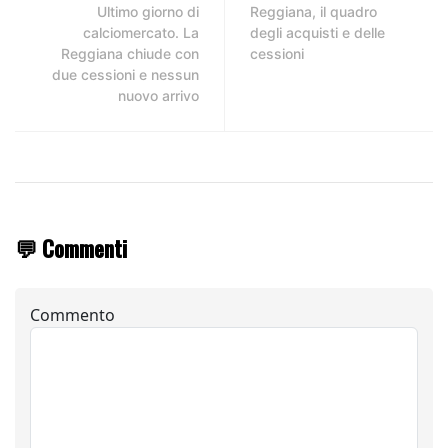
Ultimo giorno di
Reggiana, il quadro
calciomercato. La
degli acquisti e delle
Reggiana chiude con
cessioni
due cessioni e nessun
nuovo arrivo
💬 Commenti