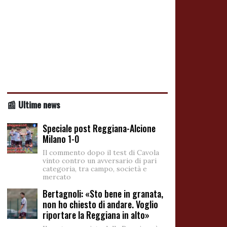
📰 Ultime news
Speciale post Reggiana-Alcione
Milano 1-0
Il commento dopo il test di Cavola
vinto contro un avversario di pari
categoria, tra campo, società e
mercato
Bertagnoli: «Sto bene in granata,
non ho chiesto di andare. Voglio
riportare la Reggiana in alto»