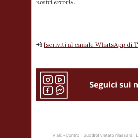
nostri errori
».
📲
Iscriviti al canale WhatsApp di 
Viali: «Contro il Südtirol vietato rilassarsi. 