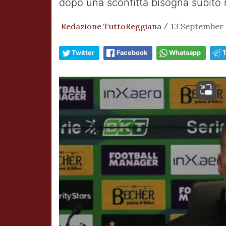
dopo una sconfitta bisogna subito r
Redazione TuttoReggiana
13 September 
/
Twitter
Facebook
Whatsapp