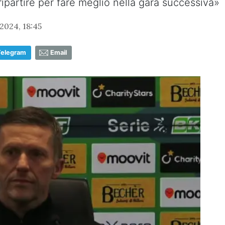
ipartire per fare meglio nella gara successiva»
2024, 18:45
Telegram
Email