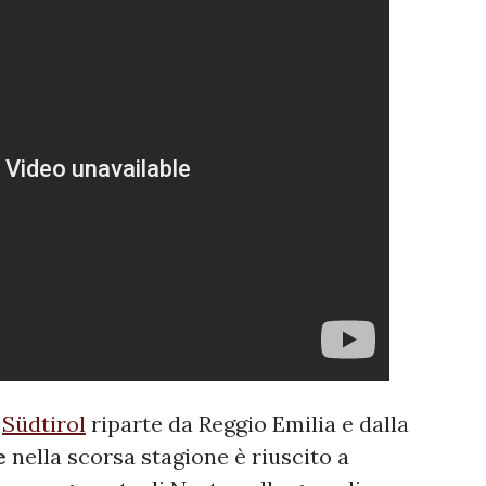
l
Südtirol
riparte da Reggio Emilia e dalla
e
nella scorsa stagione è riuscito a