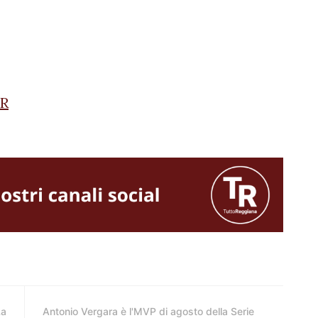
TR
La
Antonio Vergara è l'MVP di agosto della Serie