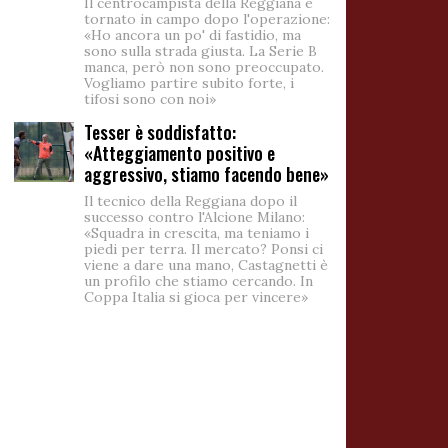
Il centrocampista della Reggiana è
tornato in campo dopo l'operazione:
«Ho ancora un po' di fastidio, ma
sono sulla strada giusta. La Serie B
manca, però non sono preoccupato.
Vogliamo partire subito forte, i
tifosi sono con noi»
Tesser è soddisfatto:
«Atteggiamento positivo e
aggressivo, stiamo facendo bene»
Il tecnico della Reggiana dopo il
successo contro l'Alcione Milano:
«Squadra in crescita, ma teniamo i
piedi per terra. Il mercato? Ponsi ci
viene a dare una mano, Castagnetti è
un profilo che stiamo cercando. In
Coppa Italia si gioca per vincere»