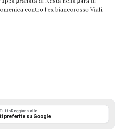
truppa granata di Nesta nella gara di
domenica contro l'ex biancorosso Viali.
 TuttoReggiana alle
ti preferite su Google