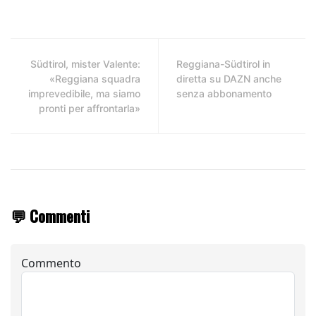
Südtirol, mister Valente:
Reggiana-Südtirol in
«Reggiana squadra
diretta su DAZN anche
imprevedibile, ma siamo
senza abbonamento
pronti per affrontarla»
💬 Commenti