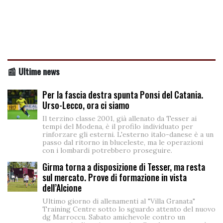
📰 Ultime news
Per la fascia destra spunta Ponsi del Catania.
Urso-Lecco, ora ci siamo
Il terzino classe 2001, già allenato da Tesser ai
tempi del Modena, è il profilo individuato per
rinforzare gli esterni. L'esterno italo-danese è a un
passo dal ritorno in bluceleste, ma le operazioni
con i lombardi potrebbero proseguire.
Girma torna a disposizione di Tesser, ma resta
sul mercato. Prove di formazione in vista
dell’Alcione
Ultimo giorno di allenamenti al "Villa Granata"
Training Centre sotto lo sguardo attento del nuovo
dg Marroccu. Sabato amichevole contro un