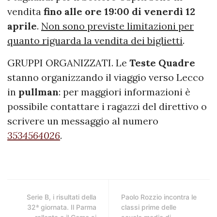
vendita
fino alle ore 19:00 di venerdì 12
aprile
.
Non sono previste limitazioni per
quanto riguarda la vendita dei biglietti
.
GRUPPI ORGANIZZATI. Le
Teste Quadre
stanno organizzando il viaggio verso Lecco
in
pullman
: per maggiori informazioni è
possibile contattare i ragazzi del direttivo o
scrivere un messaggio al numero
3534564026
.
Serie B, i risultati della
Paolo Rozzio incontra le
32ª giornata. Il Parma
classi prime delle