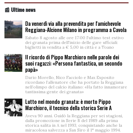
📰 Ultime news
Da venerdì via alla prevendita per l'amichevole
Reggiana-Alcione Milano in programma a Cavola
Sabato 8 agosto alle ore 17:00 l'ultimo test estivo
dei granata prima dell'inizio delle gare ufficiali:
biglietti in vendita a € 5,00 in città e a Toano
Il ricordo di Pippo Marchioro nelle parole dei
suoi ragazzi: «Persona fantastica, un secondo
papà»
Dario Morello, Nico Facciolo e Max Esposito
ricordano l’allenatore che ha portato la Reggiana
nell’olimpo del calcio italiano: «Ha fatto innamorare
tantissima gente dei granata»
Lutto nel mondo granata: è morto Pippo
Marchioro, il tecnico della storica Serie A
Aveva 90 anni. Guidò la Reggiana per sei stagioni,
dalla promozione in Serie B del 1989 alla prima
storica salita in A nel 1993, conquistando anche la
miracolosa salvezza a San Siro il 1° maggio 1994.