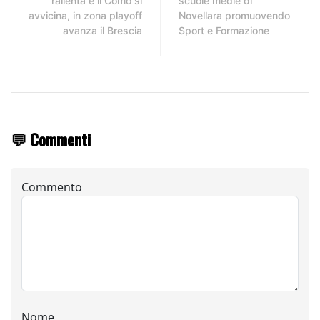
rallenta e il Como si
scuole medie di
avvicina, in zona playoff
Novellara promuovendo
avanza il Brescia
Sport e Formazione
💬 Commenti