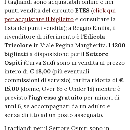
I tagliandi sono acquistabili online o nei
punti vendita del circuito
ETES
(
click qui
per acquistare il biglietto
e consultare la
lista dei punti vendita); a Reggio Emilia, il
rivenditore di riferimento è l’
Edicola
Tricolore
in Viale Regina Margherita. I
1200
biglietti
a disposizione per il
Settore
Ospiti
(Curva Sud) sono in vendita al prezzo
intero di
€ 18,00
(più eventuali
commissioni di servizio), tariffa ridotta di
€
15,00
(donne, Over 65 e Under 18) mentre è
previsto l'
ingresso gratuito
per minori di
anni 6, se accompagnati da un adulto e
senza diritto ad un posto assegnato.
I tagliandi per il Settore Ospiti sono in