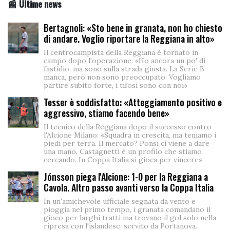
📰 Ultime news
Bertagnoli: «Sto bene in granata, non ho chiesto
di andare. Voglio riportare la Reggiana in alto»
Il centrocampista della Reggiana è tornato in
campo dopo l'operazione: «Ho ancora un po' di
fastidio, ma sono sulla strada giusta. La Serie B
manca, però non sono preoccupato. Vogliamo
partire subito forte, i tifosi sono con noi»
Tesser è soddisfatto: «Atteggiamento positivo e
aggressivo, stiamo facendo bene»
Il tecnico della Reggiana dopo il successo contro
l'Alcione Milano: «Squadra in crescita, ma teniamo i
piedi per terra. Il mercato? Ponsi ci viene a dare
una mano, Castagnetti è un profilo che stiamo
cercando. In Coppa Italia si gioca per vincere»
Jónsson piega l'Alcione: 1-0 per la Reggiana a
Cavola. Altro passo avanti verso la Coppa Italia
In un'amichevole ufficiale segnata da vento e
pioggia nel primo tempo, i granata comandano il
gioco per larghi tratti ma trovano il gol solo nella
ripresa con l'islandese, servito da Portanova.