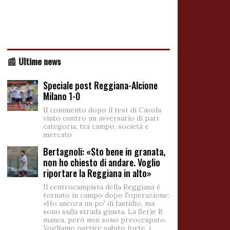
📰 Ultime news
Speciale post Reggiana-Alcione
Milano 1-0
Il commento dopo il test di Cavola
vinto contro un avversario di pari
categoria, tra campo, società e
mercato
Bertagnoli: «Sto bene in granata,
non ho chiesto di andare. Voglio
riportare la Reggiana in alto»
Il centrocampista della Reggiana è
tornato in campo dopo l'operazione:
«Ho ancora un po' di fastidio, ma
sono sulla strada giusta. La Serie B
manca, però non sono preoccupato.
Vogliamo partire subito forte, i