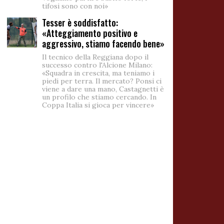
tifosi sono con noi»
Tesser è soddisfatto:
«Atteggiamento positivo e
aggressivo, stiamo facendo bene»
Il tecnico della Reggiana dopo il
successo contro l'Alcione Milano:
«Squadra in crescita, ma teniamo i
piedi per terra. Il mercato? Ponsi ci
viene a dare una mano, Castagnetti è
un profilo che stiamo cercando. In
Coppa Italia si gioca per vincere»