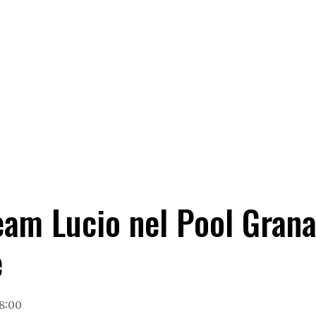
eam Lucio nel Pool Grana
e
18:00