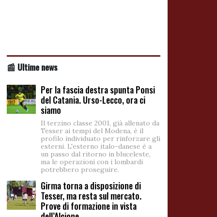
📰 Ultime news
Per la fascia destra spunta Ponsi
del Catania. Urso-Lecco, ora ci
siamo
Il terzino classe 2001, già allenato da
Tesser ai tempi del Modena, è il
profilo individuato per rinforzare gli
esterni. L'esterno italo-danese è a
un passo dal ritorno in bluceleste,
ma le operazioni con i lombardi
potrebbero proseguire.
Girma torna a disposizione di
Tesser, ma resta sul mercato.
Prove di formazione in vista
dell’Alcione