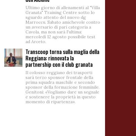
Ultimo giorno di allenamenti al "Villa
Granata" Training Centre sotto lo
sguardo attento del nuovo dg
Marroccu. Sabato amichevole contro
un avversario di pari categoria a
Cavola, ma non sarà l'ultima:
mercoledì 12 agosto possibile test
ad Arceto.
Transcoop torna sulla maglia della
Reggiana: rinnovata la
partnership con il club granata
Il colosso reggiano dei trasporti
sarà terzo sponsor frontale della
prima squadra maschile e secondo
sponsor della formazione femminile.
Genitoni: «Vogliamo dare un segnale
e sostenere la proprietà in questo
momento di ripartenza».