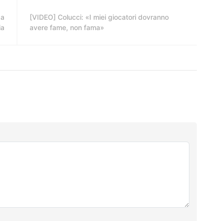
za
[VIDEO] Colucci: «I miei giocatori dovranno
ia
avere fame, non fama»