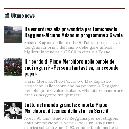
📰 Ultime news
Da venerdì via alla prevendita per l'amichevole
Reggiana-Alcione Milano in programma a Cavola
Sabato 8 agosto alle ore 17:00 l'ultimo test estivo
dei granata prima dell'inizio delle gare ufficiali:
biglietti in vendita a € 5,00 in città e a Toano
Il ricordo di Pippo Marchioro nelle parole dei
suoi ragazzi: «Persona fantastica, un secondo
papà»
Dario Morello, Nico Facciolo e Max Esposito
ricordano l’allenatore che ha portato la Reggiana
nell’olimpo del calcio italiano: «Ha fatto innamorare
tantissima gente dei granata»
Lutto nel mondo granata: è morto Pippo
Marchioro, il tecnico della storica Serie A
Aveva 90 anni. Guidò la Reggiana per sei stagioni,
dalla promozione in Serie B del 1989 alla prima
storica salita in A nel 1993, conquistando anche la