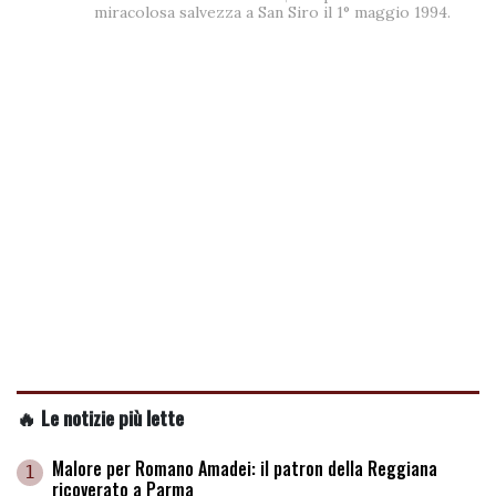
miracolosa salvezza a San Siro il 1° maggio 1994.
🔥 Le notizie più lette
Malore per Romano Amadei: il patron della Reggiana
1
ricoverato a Parma