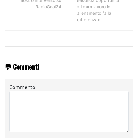
nostro intervento su
seconda opportunità:
RadioGoal24
«Il duro lavoro in
allenamento fa la
differenza»
💬 Commenti