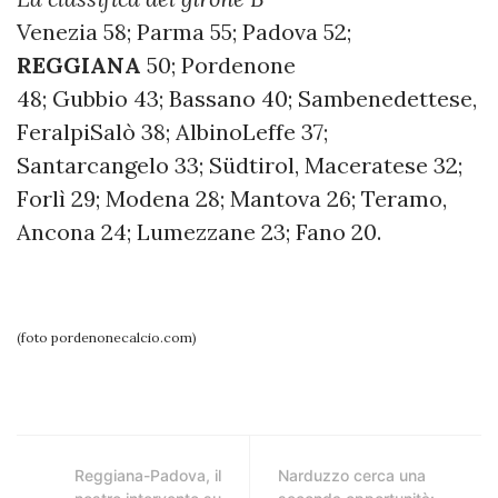
Venezia 58; Parma 55; Padova 52;
REGGIANA
50; Pordenone
48; Gubbio 43; Bassano 40; Sambenedettese,
FeralpiSalò 38; AlbinoLeffe 37;
Santarcangelo 33; Südtirol, Maceratese 32;
Forlì 29; Modena 28; Mantova 26; Teramo,
Ancona 24; Lumezzane 23; Fano 20.
(foto pordenonecalcio.com)
Reggiana-Padova, il
Narduzzo cerca una