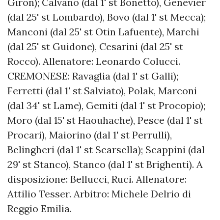
Giron); Calvano (dal 1' st Bonetto), Genevier
(dal 25' st Lombardo), Bovo (dal 1' st Mecca);
Manconi (dal 25' st Otin Lafuente), Marchi
(dal 25' st Guidone), Cesarini (dal 25' st
Rocco). Allenatore: Leonardo Colucci.
CREMONESE: Ravaglia (dal 1' st Galli);
Ferretti (dal 1' st Salviato), Polak, Marconi
(dal 34' st Lame), Gemiti (dal 1' st Procopio);
Moro (dal 15' st Haouhache), Pesce (dal 1' st
Procari), Maiorino (dal 1' st Perrulli),
Belingheri (dal 1' st Scarsella); Scappini (dal
29' st Stanco), Stanco (dal 1' st Brighenti). A
disposizione: Bellucci, Ruci. Allenatore:
Attilio Tesser. Arbitro: Michele Delrio di
Reggio Emilia.