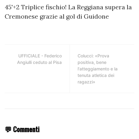
45'+2 Triplice fischio! La Reggiana supera la
Cremonese grazie al gol di Guidone
UFFICIALE - Federico
Colucci: «Prova
Angiulli ceduto al Pisa
positiva, bene
l'atteggiamento e la
tenuta atletica dei
ragazzi»
💬 Commenti