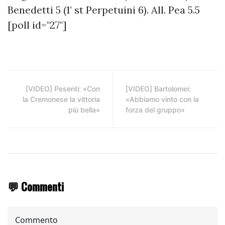
Benedetti 5 (1’ st Perpetuini 6). All. Pea 5.5
[poll id="27"]
[VIDEO] Pesenti: «Con
[VIDEO] Bartolomei:
la Cremonese la vittoria
«Abbiamo vinto con la
più bella»
forza del gruppo»
💬 Commenti