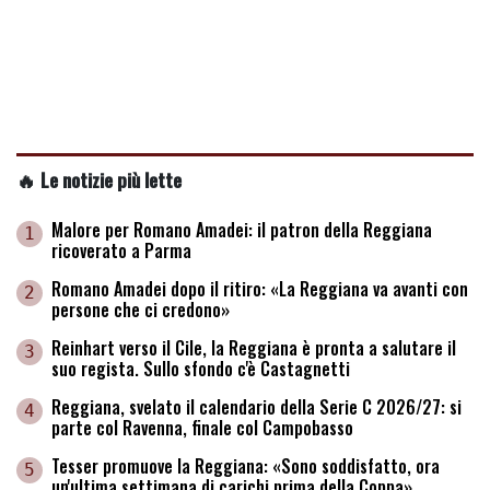
🔥 Le notizie più lette
Malore per Romano Amadei: il patron della Reggiana
1
ricoverato a Parma
Romano Amadei dopo il ritiro: «La Reggiana va avanti con
2
persone che ci credono»
Reinhart verso il Cile, la Reggiana è pronta a salutare il
3
suo regista. Sullo sfondo c'è Castagnetti
Reggiana, svelato il calendario della Serie C 2026/27: si
4
parte col Ravenna, finale col Campobasso
Tesser promuove la Reggiana: «Sono soddisfatto, ora
5
un'ultima settimana di carichi prima della Coppa»