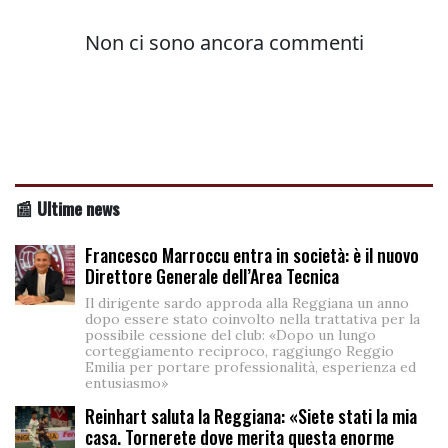
📰 Ultime news
Francesco Marroccu entra in società: è il nuovo
Direttore Generale dell’Area Tecnica
Il dirigente sardo approda alla Reggiana un anno
dopo essere stato coinvolto nella trattativa per la
possibile cessione del club: «Dopo un lungo
corteggiamento reciproco, raggiungo Reggio
Emilia per portare professionalità, esperienza ed
entusiasmo»
Reinhart saluta la Reggiana: «Siete stati la mia
casa. Tornerete dove merita questa enorme