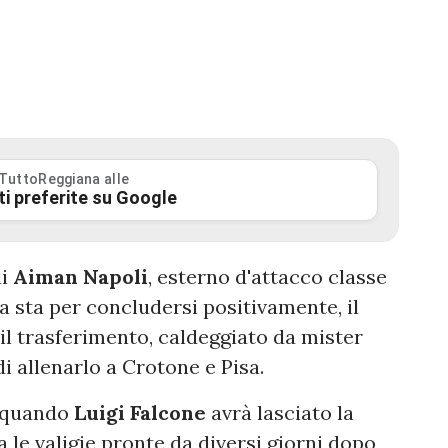
 TuttoReggiana alle
ti preferite su Google
di
Aiman
Napoli
, esterno d'attacco classe
iva sta per concludersi positivamente, il
 il trasferimento, caldeggiato da mister
 allenarlo a Crotone e Pisa.
o quando
Luigi
Falcone
avrà lasciato la
 le valigie pronte da diversi giorni dopo