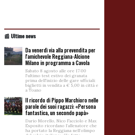
📰 Ultime news
Da venerdì via alla prevendita per
l'amichevole Reggiana-Alcione
Milano in programma a Cavola
Sabato 8 agosto alle ore 17:00
l'ultimo test estivo dei granata
prima dell'inizio delle gare ufficiali:
biglietti in vendita a € 5,00 in città e
a Toano
Il ricordo di Pippo Marchioro nelle
parole dei suoi ragazzi: «Persona
fantastica, un secondo papà»
Dario Morello, Nico Facciolo e Max
Esposito ricordano l’allenatore che
ha portato la Reggiana nell’olimpo