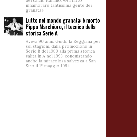
del calcio italiano: «Ha fatto
innamorare tantissima gente dei
granata»
Lutto nel mondo granata: è morto
Pippo Marchioro, il tecnico della
storica Serie A
Aveva 90 anni. Guidò la Reggiana per
sei stagioni, dalla promozione in
Serie B del 1989 alla prima storica
salita in A nel 1993, conquistando
anche la miracolosa salvezza a San
Siro il 1° maggio 1994.