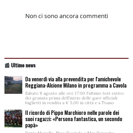
📰 Ultime news
Da venerdì via alla prevendita per l'amichevole
Reggiana-Alcione Milano in programma a Cavola
Sabato 8 agosto alle ore 17:00 l'ultimo test estivo
dei granata prima dell'inizio delle gare ufficiali:
biglietti in vendita a € 5,00 in città e a Toano
Il ricordo di Pippo Marchioro nelle parole dei
suoi ragazzi: «Persona fantastica, un secondo
papà»