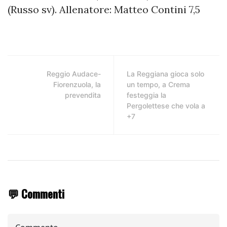
(Russo sv). Allenatore: Matteo Contini 7,5
Reggio Audace-
La Reggiana gioca solo
Fiorenzuola, la
un tempo, a Crema
prevendita
festeggia la
Pergolettese che vola a
+7
💬 Commenti