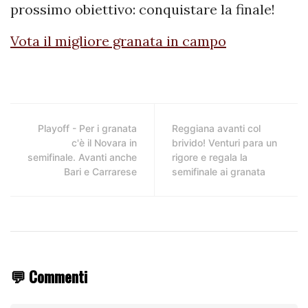
prossimo obiettivo: conquistare la finale!
Vota il migliore granata in campo
Playoff - Per i granata
Reggiana avanti col
c'è il Novara in
brivido! Venturi para un
semifinale. Avanti anche
rigore e regala la
Bari e Carrarese
semifinale ai granata
💬 Commenti