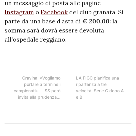
un messaggio di posta alle pagine
Instagram
o
Facebook
del club granata. Si
parte da una base d’asta di
€ 200,00
: la
somma sarà dovrà essere devoluta
all'ospedale reggiano.
Gravina: «Vogliamo
LA FIGC pianifica una
portare a termine i
ripartenza a tre
campionati». L'ISS però
velocità: Serie C dopo A
invita alla prudenza...
e B