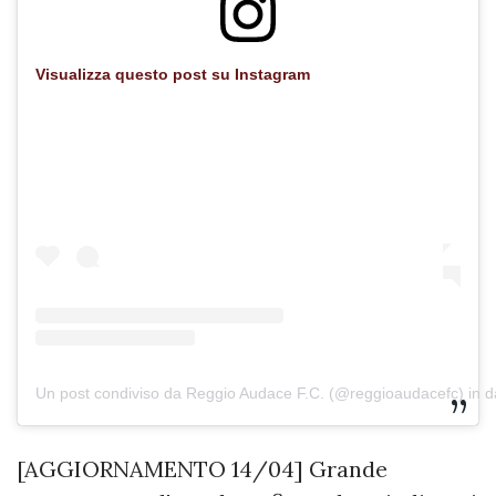
Visualizza questo post su Instagram
Un post condiviso da Reggio Audace F.C. (@reggioaudacefc)
in d
[AGGIORNAMENTO 14/04] Grande