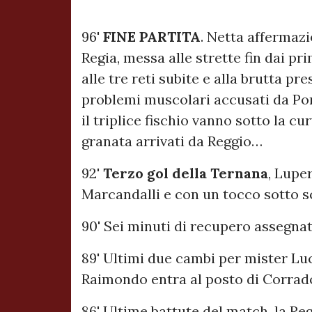
96'
FINE PARTITA
. Netta affermaz
Regia, messa alle strette fin dai pr
alle tre reti subite e alla brutta pr
problemi muscolari accusati da Po
il triplice fischio vanno sotto la c
granata arrivati da Reggio…
92'
Terzo gol della Ternana
, Lupe
Marcandalli e con un tocco sotto s
90' Sei minuti di recupero assegnati
89' Ultimi due cambi per mister Lu
Raimondo entra al posto di Corrad
86' Ultime battute del match, la Re