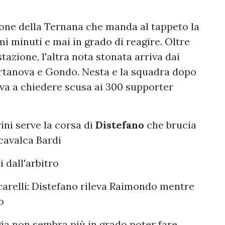
ione della Ternana che manda al tappeto la
imi minuti e mai in grado di reagire. Oltre
estazione, l'altra nota stonata arriva dai
rtanova e Gondo. Nesta e la squadra dopo
urva a chiedere scusa ai 300 supporter
rini serve la corsa di
Distefano
che brucia
cavalca Bardi
 dall'arbitro
carelli: Distefano rileva Raimondo mentre
o
gia non sembra più in grado poter fare