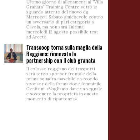
Ultimo giorno di allenamenti al "Villa
Granata" Training Centre sotto lo
sguardo attento del nuovo dg
Marroccu. Sabato amichevole contro
un avversario di pari categoria a
Cavola, ma non sarà l'ultima:
mercoledì 12 agosto possibile test
ad Arceto.
Transcoop torna sulla maglia della
Reggiana: rinnovata la
partnership con il club granata
Il colosso reggiano dei trasporti
sarà terzo sponsor frontale della
prima squadra maschile e secondo
sponsor della formazione femminile.
Genitoni: «Vogliamo dare un segnale
e sostenere la proprietà in questo
momento di ripartenza».