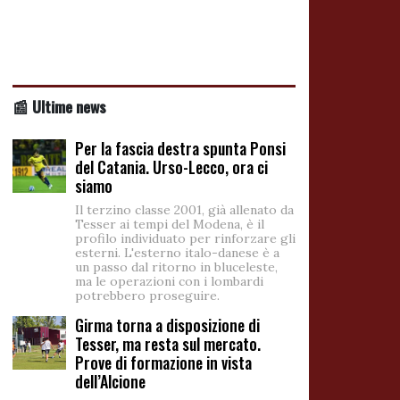
📰 Ultime news
Per la fascia destra spunta Ponsi
del Catania. Urso-Lecco, ora ci
siamo
Il terzino classe 2001, già allenato da
Tesser ai tempi del Modena, è il
profilo individuato per rinforzare gli
esterni. L'esterno italo-danese è a
un passo dal ritorno in bluceleste,
ma le operazioni con i lombardi
potrebbero proseguire.
Girma torna a disposizione di
Tesser, ma resta sul mercato.
Prove di formazione in vista
dell’Alcione