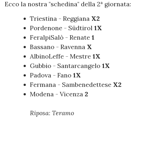
Ecco la nostra "schedina" della 2ª giornata:
Triestina - Reggiana
X2
Pordenone - Südtirol
1X
FeralpiSalò - Renate
1
Bassano - Ravenna
X
AlbinoLeffe - Mestre
1X
Gubbio - Santarcangelo
1X
Padova - Fano
1X
Fermana - Sambenedettese
X2
Modena - Vicenza
2
Riposa: Teramo