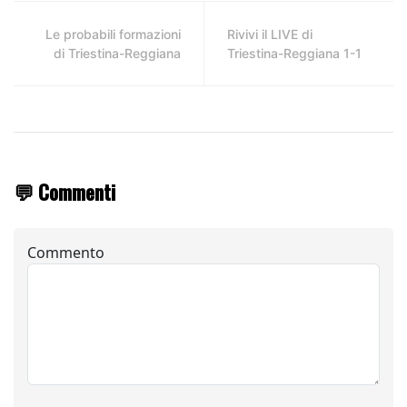
Le probabili formazioni
Rivivi il LIVE di
di Triestina-Reggiana
Triestina-Reggiana 1-1
💬 Commenti