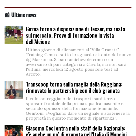
📰 Ultime news
Girma torna a disposizione di Tesser, ma resta
sul mercato. Prove di formazione in vista
dell’Alcione
Ultimo giorno di allenamenti al "Villa Granata"
Training Centre sotto lo sguardo attento del nuovo
dg Marroccu. Sabato amichevole contro un
avversario di pari categoria a Cavola, ma non sarà
l'ultima: mercoledì 12 agosto possibile test ad
Arceto.
Transcoop torna sulla maglia della Reggiana:
rinnovata la partnership con il club granata
Il colosso reggiano dei trasporti sarà terzo
sponsor frontale della prima squadra maschile e
secondo sponsor della formazione femminile.
Genitoni: «Vogliamo dare un segnale e sostenere la
proprietà in questo momento di ripartenza».
Giacomo Ceci entra nello staff della Nazionale:
c’è anche un po’ di granata nell’Italia di Mancini