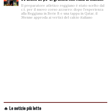
Il preparatore atletico reggiano è stato scelto dal
c.t. per il nuovo corso azzurro: dopo l’esperienza
alla Reggiana in Serie B e una tappa in Qatar, il
36enne approda ai vertici del calcio italiano
🔥 Le notizie più lette