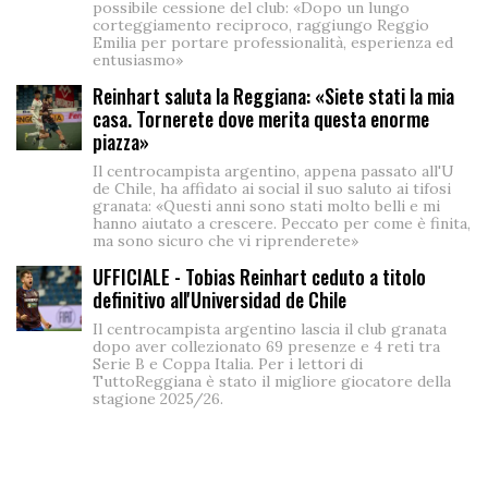
possibile cessione del club: «Dopo un lungo
corteggiamento reciproco, raggiungo Reggio
Emilia per portare professionalità, esperienza ed
entusiasmo»
Reinhart saluta la Reggiana: «Siete stati la mia
casa. Tornerete dove merita questa enorme
piazza»
Il centrocampista argentino, appena passato all'U
de Chile, ha affidato ai social il suo saluto ai tifosi
granata: «Questi anni sono stati molto belli e mi
hanno aiutato a crescere. Peccato per come è finita,
ma sono sicuro che vi riprenderete»
UFFICIALE - Tobias Reinhart ceduto a titolo
definitivo all'Universidad de Chile
Il centrocampista argentino lascia il club granata
dopo aver collezionato 69 presenze e 4 reti tra
Serie B e Coppa Italia. Per i lettori di
TuttoReggiana è stato il migliore giocatore della
stagione 2025/26.