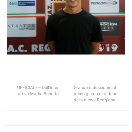
UFFICIALE - Dall'Inter
Grande entusiasmo al
arriva Mattia Bonetto
primo giorno di raduno
della nuova Reggiana