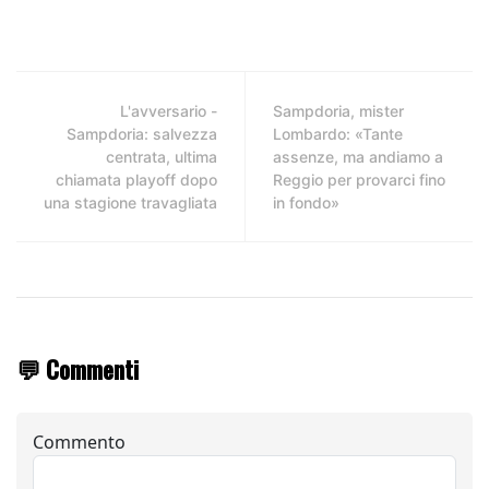
L'avversario -
Sampdoria, mister
Sampdoria: salvezza
Lombardo: «Tante
centrata, ultima
assenze, ma andiamo a
chiamata playoff dopo
Reggio per provarci fino
una stagione travagliata
in fondo»
💬 Commenti