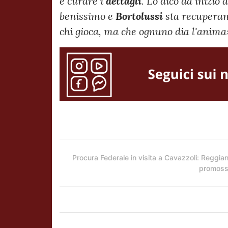
e curare i
dettagli
. Lo dico da inizio
benissimo e
Bortolussi
sta recupera
chi gioca, ma che ognuno dia l'anima
Procura Federale in visita a Cavazzoli: Reggia
promos