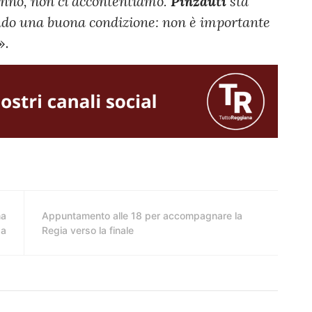
 anno, non ci accontentiamo.
Pinzauti
sta
ndo una buona condizione: non è importante
».
na
Appuntamento alle 18 per accompagnare la
sa
Regia verso la finale