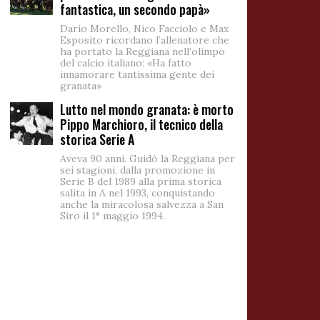
fantastica, un secondo papà»
Dario Morello, Nico Facciolo e Max
Esposito ricordano l’allenatore che
ha portato la Reggiana nell’olimpo
del calcio italiano: «Ha fatto
innamorare tantissima gente dei
granata»
Lutto nel mondo granata: è morto
Pippo Marchioro, il tecnico della
storica Serie A
Aveva 90 anni. Guidò la Reggiana per
sei stagioni, dalla promozione in
Serie B del 1989 alla prima storica
salita in A nel 1993, conquistando
anche la miracolosa salvezza a San
Siro il 1° maggio 1994.