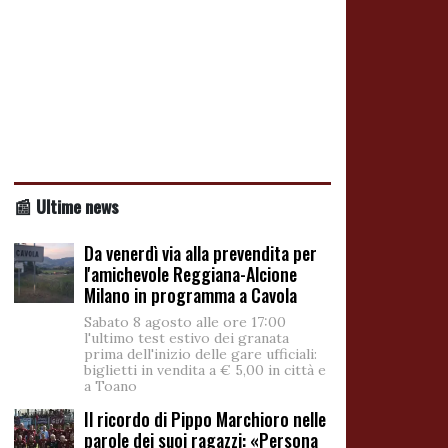
📰 Ultime news
Da venerdì via alla prevendita per
l'amichevole Reggiana-Alcione
Milano in programma a Cavola
Sabato 8 agosto alle ore 17:00
l'ultimo test estivo dei granata
prima dell'inizio delle gare ufficiali:
biglietti in vendita a € 5,00 in città e
a Toano
Il ricordo di Pippo Marchioro nelle
parole dei suoi ragazzi: «Persona