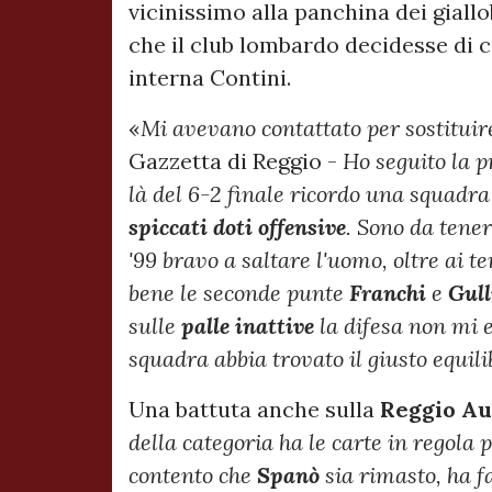
vicinissimo alla panchina dei gial
che il club lombardo decidesse di 
interna Contini.
«
Mi avevano contattato per sostituir
Gazzetta di Reggio -
Ho seguito la p
là del 6-2 finale ricordo una squadr
spiccati doti offensive
. Sono da tener
'99 bravo a saltare l'uomo, oltre ai t
bene le seconde punte
Franchi
e
Gull
sulle
palle inattive
la difesa non mi 
squadra abbia trovato il giusto equilib
Una battuta anche sulla
Reggio
Au
della categoria ha le carte in regola
contento che
Spanò
sia rimasto, ha fa