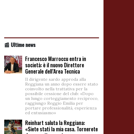
📰 Ultime news
Francesco Marroccu entra in
società: è il nuovo Direttore
Generale dell’Area Tecnica
Il dirigente sardo approda alla
Reggiana un anno dopo essere stato
coinvolto nella trattativa per la
possibile cessione del club: «Dopo
un lungo corteggiamento reciproco,
raggiungo Reggio Emilia per
portare professionalità, esperienza
ed entusiasmo»
Reinhart saluta la Reggiana:
«Siete stati la mia casa. Tornerete