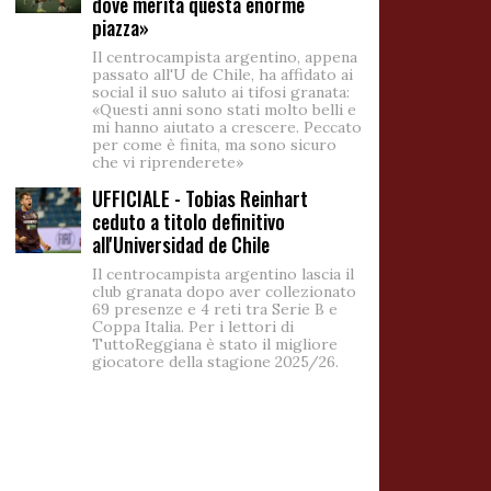
dove merita questa enorme
piazza»
Il centrocampista argentino, appena
passato all'U de Chile, ha affidato ai
social il suo saluto ai tifosi granata:
«Questi anni sono stati molto belli e
mi hanno aiutato a crescere. Peccato
per come è finita, ma sono sicuro
che vi riprenderete»
UFFICIALE - Tobias Reinhart
ceduto a titolo definitivo
all'Universidad de Chile
Il centrocampista argentino lascia il
club granata dopo aver collezionato
69 presenze e 4 reti tra Serie B e
Coppa Italia. Per i lettori di
TuttoReggiana è stato il migliore
giocatore della stagione 2025/26.