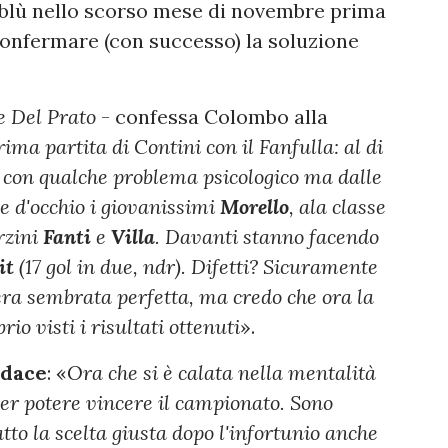
loblù nello scorso mese di novembre prima
confermare (con successo) la soluzione
e Del Prato
- confessa Colombo alla
rima partita di Contini con il Fanfulla: al di
a con qualche problema psicologico ma dalle
e d'occhio i giovanissimi
Morello
, ala classe
erzini
Fanti
e
Villa
. Davanti stanno facendo
it
(17 gol in due, ndr). Difetti? Sicuramente
era sembrata perfetta, ma credo che ora la
rio visti i risultati ottenuti
».
dace
: «
Ora che si è calata nella mentalità
 per potere vincere il campionato. Sono
tto la scelta giusta dopo l'infortunio anche