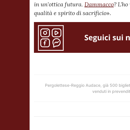
in un'ottica futura.
Dammacco
? L'ho
qualità e spirito di sacrificio
».
Pergolettese-Reggio Audace, già 500 bigliet
venduti in prevendi