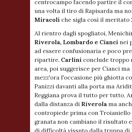
centrocampo facendo partire il con
una volta il tiro di Rapisarda ma no
Miracoli
che sigla così il meritato 
Al rientro dagli spogliatoi, Menic
Riverola, Lombardo e Cianci
nei 
ad essere confusionaria e poco pre
ripartire.
Carlini
conclude troppo m
area, poi suggerisce per Cianci ma i
mezz'ora l'occasione più ghiotta c
Panizzi davanti alla porta ma Aridi
Reggiana prova il tutto per tutto, A
dalla distanza di
Riverola
ma anche
contropiede prima con Troianiello e
granata non cambiano il risultato 
di difficoltà vissuto dalla truppa di