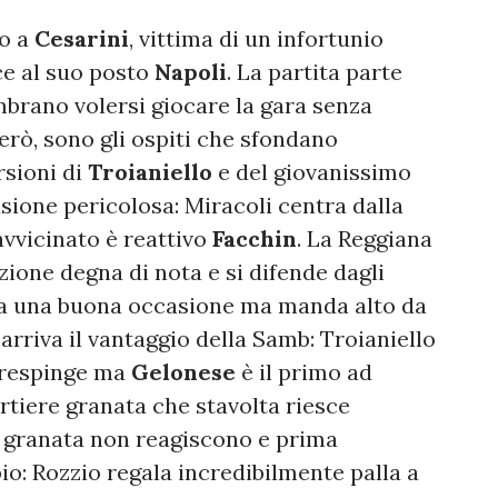
mo a
Cesarini
, vittima di un infortunio
ce al suo posto
Napoli
. La partita parte
mbrano volersi giocare la gara senza
però, sono gli ospiti che sfondano
rsioni di
Troianiello
e del giovanissimo
asione pericolosa: Miracoli centra dalla
avvicinato è reattivo
Facchin
. La Reggiana
ione degna di nota e si difende dagli
a una buona occasione ma manda alto da
rriva il vantaggio della Samb: Troianiello
respinge ma
Gelonese
è il primo ad
portiere granata che stavolta riesce
I granata non reagiscono e prima
pio: Rozzio regala incredibilmente palla a