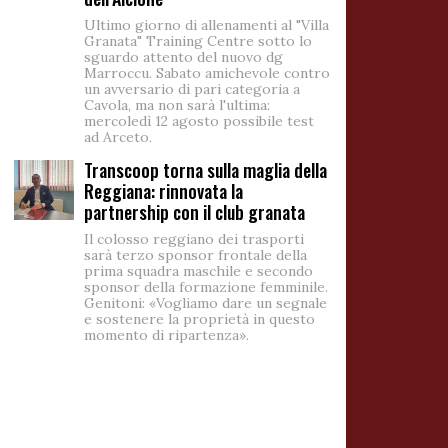
Ultimo giorno di allenamenti al "Villa
Granata" Training Centre sotto lo
sguardo attento del nuovo dg
Marroccu. Sabato amichevole contro
un avversario di pari categoria a
Cavola, ma non sarà l'ultima:
mercoledì 12 agosto possibile test
ad Arceto.
Transcoop torna sulla maglia della
Reggiana: rinnovata la
partnership con il club granata
Il colosso reggiano dei trasporti
sarà terzo sponsor frontale della
prima squadra maschile e secondo
sponsor della formazione femminile.
Genitoni: «Vogliamo dare un segnale
e sostenere la proprietà in questo
momento di ripartenza».