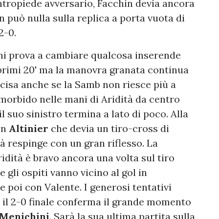
tropiede avversario, Facchin devia ancora
n può nulla sulla replica a porta vuota di
2-0.
hini prova a cambiare qualcosa inserende
primi 20' ma la manovra granata continua
cisa anche se la Samb non riesce più a
orbido nelle mani di Aridità da centro
l suo sinistro termina a lato di poco. Alla
on
Altinier
che devia un tiro-cross di
tà respinge con un gran riflesso. La
ridità è bravo ancora una volta sul tiro
 gli ospiti vanno vicino al gol in
 poi con Valente. I generosi tentativi
e il 2-0 finale conferma il grande momento
Menichini
. Sarà la sua ultima partita sulla