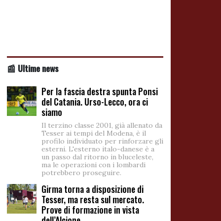
📰 Ultime news
Per la fascia destra spunta Ponsi
del Catania. Urso-Lecco, ora ci
siamo
Il terzino classe 2001, già allenato da
Tesser ai tempi del Modena, è il
profilo individuato per rinforzare gli
esterni. L'esterno italo-danese è a
un passo dal ritorno in bluceleste,
ma le operazioni con i lombardi
potrebbero proseguire.
Girma torna a disposizione di
Tesser, ma resta sul mercato.
Prove di formazione in vista
dell’Alcione