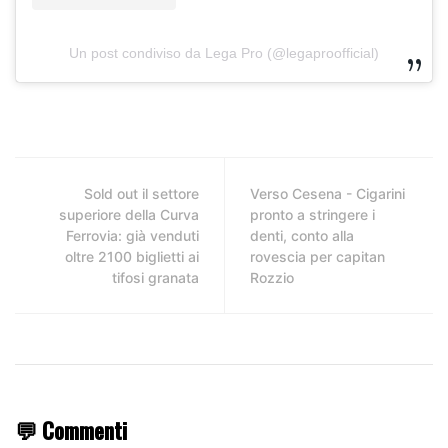
Un post condiviso da Lega Pro (@legaproofficial)
Sold out il settore
Verso Cesena - Cigarini
superiore della Curva
pronto a stringere i
Ferrovia: già venduti
denti, conto alla
oltre 2100 biglietti ai
rovescia per capitan
tifosi granata
Rozzio
💬 Commenti