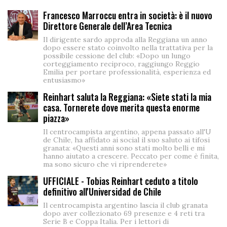
Francesco Marroccu entra in società: è il nuovo
Direttore Generale dell’Area Tecnica
Il dirigente sardo approda alla Reggiana un anno
dopo essere stato coinvolto nella trattativa per la
possibile cessione del club: «Dopo un lungo
corteggiamento reciproco, raggiungo Reggio
Emilia per portare professionalità, esperienza ed
entusiasmo»
Reinhart saluta la Reggiana: «Siete stati la mia
casa. Tornerete dove merita questa enorme
piazza»
Il centrocampista argentino, appena passato all'U
de Chile, ha affidato ai social il suo saluto ai tifosi
granata: «Questi anni sono stati molto belli e mi
hanno aiutato a crescere. Peccato per come è finita,
ma sono sicuro che vi riprenderete»
UFFICIALE - Tobias Reinhart ceduto a titolo
definitivo all'Universidad de Chile
Il centrocampista argentino lascia il club granata
dopo aver collezionato 69 presenze e 4 reti tra
Serie B e Coppa Italia. Per i lettori di