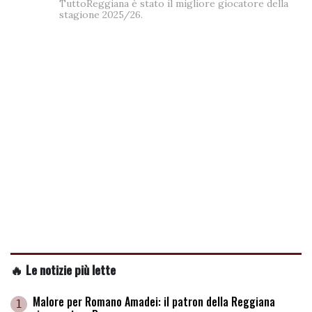
TuttoReggiana è stato il migliore giocatore della
stagione 2025/26.
🔥 Le notizie più lette
Malore per Romano Amadei: il patron della Reggiana
1