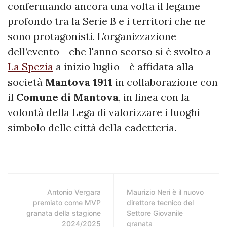
confermando ancora una volta il legame
profondo tra la Serie B e i territori che ne
sono protagonisti. L’organizzazione
dell’evento - che l'anno scorso si è svolto a
La Spezia
a inizio luglio - è affidata alla
società
Mantova 1911
in collaborazione con
il
Comune di Mantova
, in linea con la
volontà della Lega di valorizzare i luoghi
simbolo delle città della cadetteria.
Antonio Vergara
Maurizio Neri è il nuovo
premiato come MVP
direttore tecnico del
granata della stagione
Settore Giovanile
2024/2025
granata