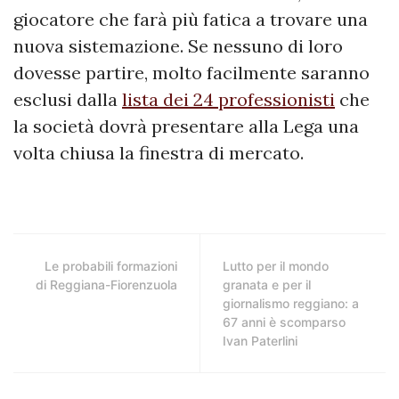
giocatore che farà più fatica a trovare una
nuova sistemazione. Se nessuno di loro
dovesse partire, molto facilmente saranno
esclusi dalla
lista dei 24 professionisti
che
la società dovrà presentare alla Lega una
volta chiusa la finestra di mercato.
Le probabili formazioni
Lutto per il mondo
di Reggiana-Fiorenzuola
granata e per il
giornalismo reggiano: a
67 anni è scomparso
Ivan Paterlini