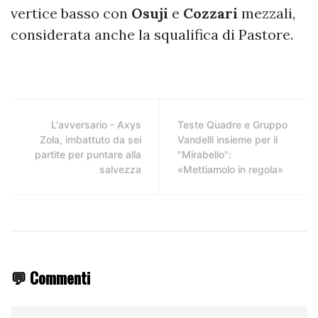
vertice basso con
Osuji
e
Cozzari
mezzali,
considerata anche la squalifica di Pastore.
L'avversario - Axys
Teste Quadre e Gruppo
Zola, imbattuto da sei
Vandelli insieme per il
partite per puntare alla
"Mirabello":
salvezza
«Mettiamolo in regola»
💬 Commenti