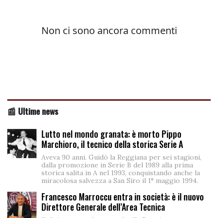
📰 Ultime news
Lutto nel mondo granata: è morto Pippo
Marchioro, il tecnico della storica Serie A
Aveva 90 anni. Guidò la Reggiana per sei stagioni,
dalla promozione in Serie B del 1989 alla prima
storica salita in A nel 1993, conquistando anche la
miracolosa salvezza a San Siro il 1° maggio 1994.
Francesco Marroccu entra in società: è il nuovo
Direttore Generale dell’Area Tecnica