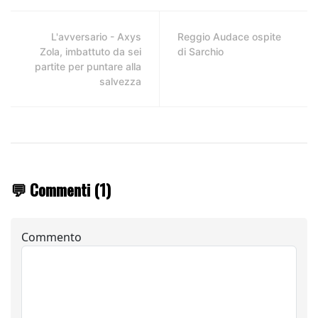
L'avversario - Axys
Reggio Audace ospite
Zola, imbattuto da sei
di Sarchio
partite per puntare alla
salvezza
💬 Commenti (1)