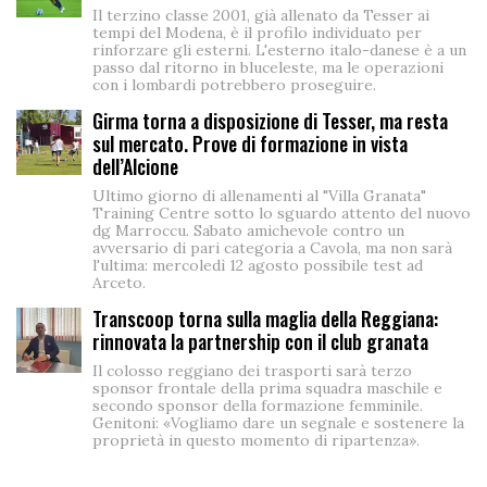
Il terzino classe 2001, già allenato da Tesser ai
tempi del Modena, è il profilo individuato per
rinforzare gli esterni. L'esterno italo-danese è a un
passo dal ritorno in bluceleste, ma le operazioni
con i lombardi potrebbero proseguire.
Girma torna a disposizione di Tesser, ma resta
sul mercato. Prove di formazione in vista
dell’Alcione
Ultimo giorno di allenamenti al "Villa Granata"
Training Centre sotto lo sguardo attento del nuovo
dg Marroccu. Sabato amichevole contro un
avversario di pari categoria a Cavola, ma non sarà
l'ultima: mercoledì 12 agosto possibile test ad
Arceto.
Transcoop torna sulla maglia della Reggiana:
rinnovata la partnership con il club granata
Il colosso reggiano dei trasporti sarà terzo
sponsor frontale della prima squadra maschile e
secondo sponsor della formazione femminile.
Genitoni: «Vogliamo dare un segnale e sostenere la
proprietà in questo momento di ripartenza».