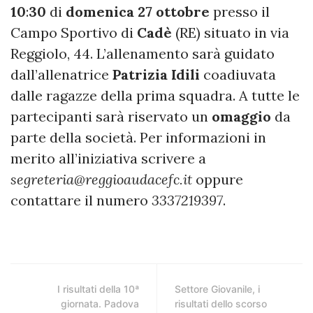
10
:
30
di
domenica
27
ottobre
presso il
Campo Sportivo di
Cadè
(RE) situato in via
Reggiolo, 44. L’allenamento sarà guidato
dall’allenatrice
Patrizia
Idili
coadiuvata
dalle ragazze della prima squadra. A tutte le
partecipanti sarà riservato un
omaggio
da
parte della società. Per informazioni in
merito all’iniziativa scrivere a
segreteria@reggioaudacefc.it
oppure
contattare il numero
3337219397
.
I risultati della 10ª
Settore Giovanile, i
giornata. Padova
risultati dello scorso