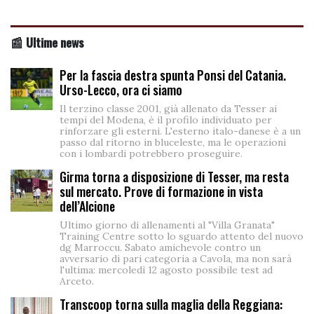
📰 Ultime news
Per la fascia destra spunta Ponsi del Catania.
Urso-Lecco, ora ci siamo
Il terzino classe 2001, già allenato da Tesser ai
tempi del Modena, è il profilo individuato per
rinforzare gli esterni. L'esterno italo-danese è a un
passo dal ritorno in bluceleste, ma le operazioni
con i lombardi potrebbero proseguire.
Girma torna a disposizione di Tesser, ma resta
sul mercato. Prove di formazione in vista
dell’Alcione
Ultimo giorno di allenamenti al "Villa Granata"
Training Centre sotto lo sguardo attento del nuovo
dg Marroccu. Sabato amichevole contro un
avversario di pari categoria a Cavola, ma non sarà
l'ultima: mercoledì 12 agosto possibile test ad
Arceto.
Transcoop torna sulla maglia della Reggiana: