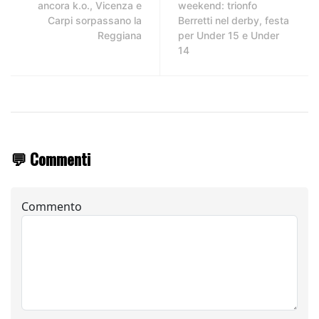
ancora k.o., Vicenza e
weekend: trionfo
Carpi sorpassano la
Berretti nel derby, festa
Reggiana
per Under 15 e Under
14
💬 Commenti