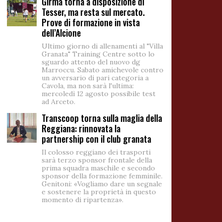
Girma torna a disposizione di
Tesser, ma resta sul mercato.
Prove di formazione in vista
dell’Alcione
Ultimo giorno di allenamenti al "Villa
Granata" Training Centre sotto lo
sguardo attento del nuovo dg
Marroccu. Sabato amichevole contro
un avversario di pari categoria a
Cavola, ma non sarà l'ultima:
mercoledì 12 agosto possibile test
ad Arceto.
Transcoop torna sulla maglia della
Reggiana: rinnovata la
partnership con il club granata
Il colosso reggiano dei trasporti
sarà terzo sponsor frontale della
prima squadra maschile e secondo
sponsor della formazione femminile.
Genitoni: «Vogliamo dare un segnale
e sostenere la proprietà in questo
momento di ripartenza».