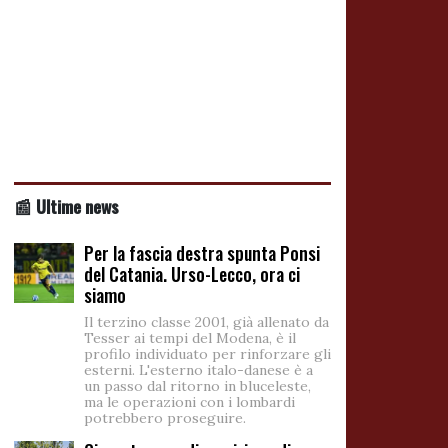
📰 Ultime news
Per la fascia destra spunta Ponsi
del Catania. Urso-Lecco, ora ci
siamo
Il terzino classe 2001, già allenato da
Tesser ai tempi del Modena, è il
profilo individuato per rinforzare gli
esterni. L'esterno italo-danese è a
un passo dal ritorno in bluceleste,
ma le operazioni con i lombardi
potrebbero proseguire.