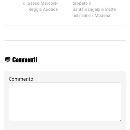
di Sasso Marconi-
tappeto il
Reggio Audace
Santarcangelo e mette
nel mirino il Modena
💬 Commenti