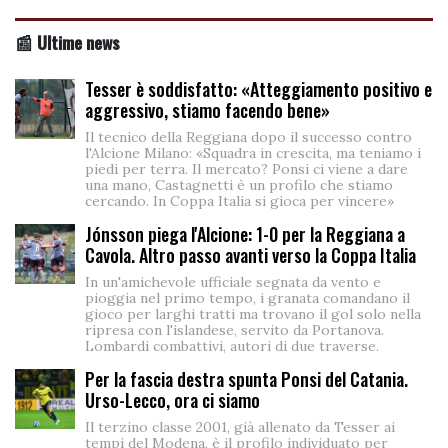
📰 Ultime news
Tesser è soddisfatto: «Atteggiamento positivo e
aggressivo, stiamo facendo bene»
Il tecnico della Reggiana dopo il successo contro
l'Alcione Milano: «Squadra in crescita, ma teniamo i
piedi per terra. Il mercato? Ponsi ci viene a dare
una mano, Castagnetti è un profilo che stiamo
cercando. In Coppa Italia si gioca per vincere»
Jónsson piega l'Alcione: 1-0 per la Reggiana a
Cavola. Altro passo avanti verso la Coppa Italia
In un'amichevole ufficiale segnata da vento e
pioggia nel primo tempo, i granata comandano il
gioco per larghi tratti ma trovano il gol solo nella
ripresa con l'islandese, servito da Portanova.
Lombardi combattivi, autori di due traverse.
Per la fascia destra spunta Ponsi del Catania.
Urso-Lecco, ora ci siamo
Il terzino classe 2001, già allenato da Tesser ai
tempi del Modena, è il profilo individuato per