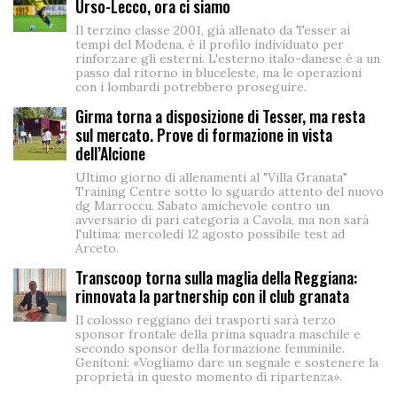
Urso-Lecco, ora ci siamo
Il terzino classe 2001, già allenato da Tesser ai
tempi del Modena, è il profilo individuato per
rinforzare gli esterni. L'esterno italo-danese è a un
passo dal ritorno in bluceleste, ma le operazioni
con i lombardi potrebbero proseguire.
Girma torna a disposizione di Tesser, ma resta
sul mercato. Prove di formazione in vista
dell’Alcione
Ultimo giorno di allenamenti al "Villa Granata"
Training Centre sotto lo sguardo attento del nuovo
dg Marroccu. Sabato amichevole contro un
avversario di pari categoria a Cavola, ma non sarà
l'ultima: mercoledì 12 agosto possibile test ad
Arceto.
Transcoop torna sulla maglia della Reggiana:
rinnovata la partnership con il club granata
Il colosso reggiano dei trasporti sarà terzo
sponsor frontale della prima squadra maschile e
secondo sponsor della formazione femminile.
Genitoni: «Vogliamo dare un segnale e sostenere la
proprietà in questo momento di ripartenza».