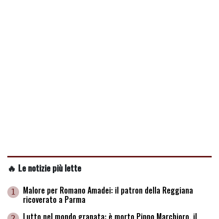
🔥 Le notizie più lette
Malore per Romano Amadei: il patron della Reggiana
1
ricoverato a Parma
Lutto nel mondo granata: è morto Pippo Marchioro, il
2