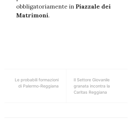
obbligatoriamente in
Piazzale dei
Matrimoni
.
Le probabili formazioni
Il Settore Giovanile
di Palermo-Reggiana
granata incontra la
Caritas Reggiana