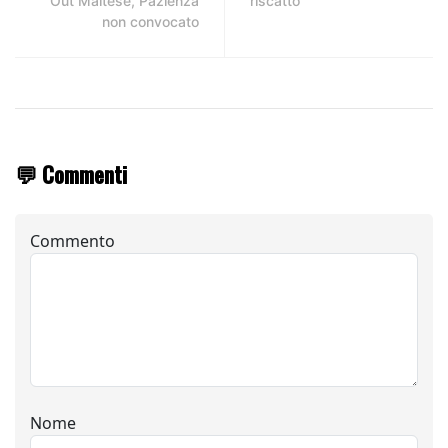
Out Maltese, Pazienza
riscatto
non convocato
💬 Commenti