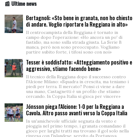
📰 Ultime news
Bertagnoli: «Sto bene in granata, non ho chiesto
di andare. Voglio riportare la Reggiana in alto»
Il centrocampista della Reggiana è tornato in
campo dopo l'operazione: «Ho ancora un po' di
fastidio, ma sono sulla strada giusta. La Serie B
manca, però non sono preoccupato. Vogliamo
partire subito forte, i tifosi sono con noi»
Tesser è soddisfatto: «Atteggiamento positivo e
aggressivo, stiamo facendo bene»
Il tecnico della Reggiana dopo il successo contro
l'Alcione Milano: «Squadra in crescita, ma teniamo i
piedi per terra. Il mercato? Ponsi ci viene a dare
una mano, Castagnetti è un profilo che stiamo
cercando. In Coppa Italia si gioca per vincere»
Jónsson piega l'Alcione: 1-0 per la Reggiana a
Cavola. Altro passo avanti verso la Coppa Italia
In un'amichevole ufficiale segnata da vento e
pioggia nel primo tempo, i granata comandano il
gioco per larghi tratti ma trovano il gol solo nella
ripresa con l'islandese, servito da Portanova.