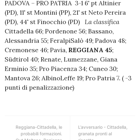
PADOVA – PRO PATRIA 3-1 6' pt Altinier
(PD), 11' st Montini (PP), 21' st Neto Pereira
(PD), 44' st Finocchio (PD)
La classifica
Cittadella 66; Pordenone 56; Bassano,
Alessandria 55; FeralpiSalò 49; Padova 48;
Cremonese 46; Pavia,
REGGIANA
45
;
Südtirol 40; Renate, Lumezzane, Giana
Erminio 35; Pro Piacenza 34; Cuneo 30;
Mantova 26; AlbinoLeffe 19; Pro Patria 7. ( -3
punti di penalizzazione)
Reggiana-Cittadella, le
L’avversario - Cittadella,
probabili formazioni.
granata pronti al