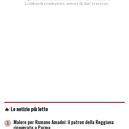
Lombardi combattivi, autori di due traverse.
🔥 Le notizie più lette
Malore per Romano Amadei: il patron della Reggiana
1
ricoverato a Parma