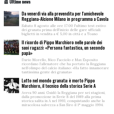
📰 Ultime news
Da venerdì via alla prevendita per l'amichevole
Reggiana-Alcione Milano in programma a Cavola
Sabato 8 agosto alle ore 17:00 l'ultimo test estivo
dei granata prima dell'inizio delle gare ufficiali:
biglietti in vendita a € 5,00 in città e a Toano
Il ricordo di Pippo Marchioro nelle parole dei
suoi ragazzi: «Persona fantastica, un secondo
papà»
Dario Morello, Nico Facciolo e Max Esposito
ricordano l’allenatore che ha portato la Reggiana
nell’olimpo del calcio italiano: «Ha fatto innamorare
tantissima gente dei granata»
Lutto nel mondo granata: è morto Pippo
Marchioro, il tecnico della storica Serie A
Aveva 90 anni. Guidò la Reggiana per sei stagioni,
dalla promozione in Serie B del 1989 alla prima
storica salita in A nel 1993, conquistando anche la
miracolosa salvezza a San Siro il 1° maggio 1994.