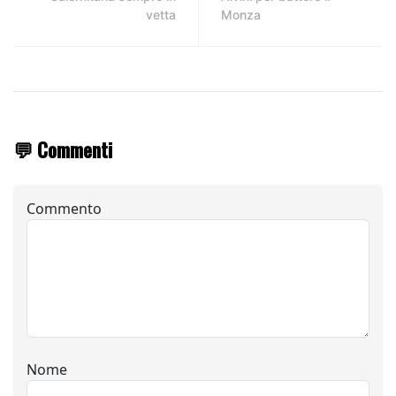
vetta
Monza
💬 Commenti