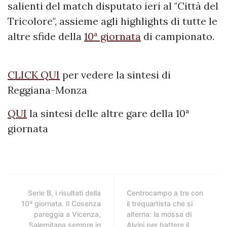
salienti del match disputato ieri al "Città del
Tricolore", assieme agli highlights di tutte le
altre sfide della
10ª giornata
di campionato.
CLICK QUI
per vedere la sintesi di
Reggiana-Monza
QUI
la sintesi delle altre gare della 10ª
giornata
Serie B, i risultati della
Centrocampo a tre con
10ª giornata. Il Cosenza
il trequartista che si
pareggia a Vicenza,
alterna: la mossa di
Salernitana sempre in
Alvini per battere il