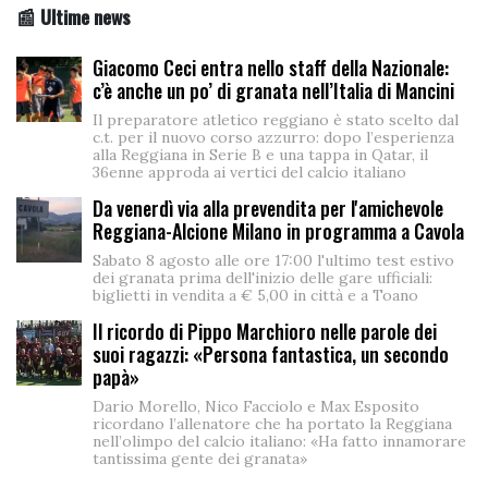
📰 Ultime news
Giacomo Ceci entra nello staff della Nazionale:
c’è anche un po’ di granata nell’Italia di Mancini
Il preparatore atletico reggiano è stato scelto dal
c.t. per il nuovo corso azzurro: dopo l’esperienza
alla Reggiana in Serie B e una tappa in Qatar, il
36enne approda ai vertici del calcio italiano
Da venerdì via alla prevendita per l'amichevole
Reggiana-Alcione Milano in programma a Cavola
Sabato 8 agosto alle ore 17:00 l'ultimo test estivo
dei granata prima dell'inizio delle gare ufficiali:
biglietti in vendita a € 5,00 in città e a Toano
Il ricordo di Pippo Marchioro nelle parole dei
suoi ragazzi: «Persona fantastica, un secondo
papà»
Dario Morello, Nico Facciolo e Max Esposito
ricordano l’allenatore che ha portato la Reggiana
nell’olimpo del calcio italiano: «Ha fatto innamorare
tantissima gente dei granata»