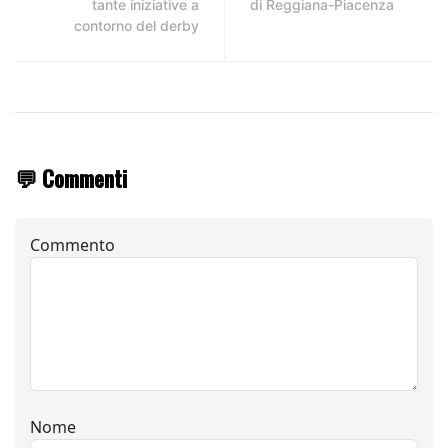
tante iniziative a
di Reggiana-Piacenza
contorno del derby
💬 Commenti