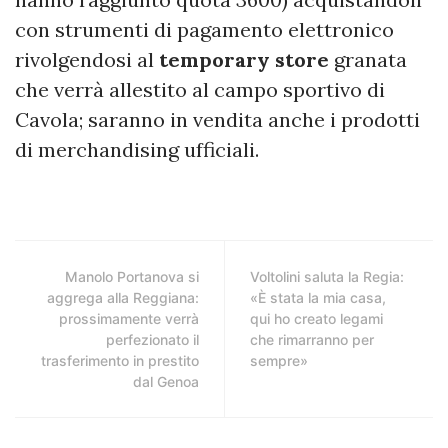
con strumenti di pagamento elettronico
rivolgendosi al
temporary store
granata
che verrà allestito al campo sportivo di
Cavola; saranno in vendita anche i prodotti
di merchandising ufficiali.
Manolo Portanova si
Voltolini saluta la Regia:
aggrega alla Reggiana:
«È stata la mia casa,
prossimamente verrà
qui ho creato legami
perfezionato il
che rimarranno per
trasferimento in prestito
sempre»
dal Genoa